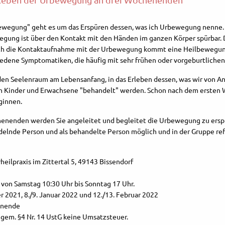
wegung" geht es um das Erspüren dessen, was ich Urbewegung nenne. 
ung ist über den Kontakt mit den Händen im ganzen Körper spürbar. Da
rch die Kontaktaufnahme mit der Urbewegung kommt eine Heilbewegung 
hiedene Symptomatiken, die häufig mit sehr frühen oder vorgeburtlichen
en Seelenraum am Lebensanfang, in das Erleben dessen, was wir von Anfa
en Kinder und Erwachsene "behandelt" werden. Schon nach dem ersten
ginnen.
henenden werden Sie angeleitet und begleitet die Urbewegung zu ersp
delnde Person und als behandelte Person möglich und in der Gruppe refl
lpraxis im Zittertal 5, 49143 Bissendorf
n Samstag 10:30 Uhr bis Sonntag 17 Uhr.
 2021, 8./9. Januar 2022 und 12./13. Februar 2022
enende
 gem. §4 Nr. 14 UstG keine Umsatzsteuer.