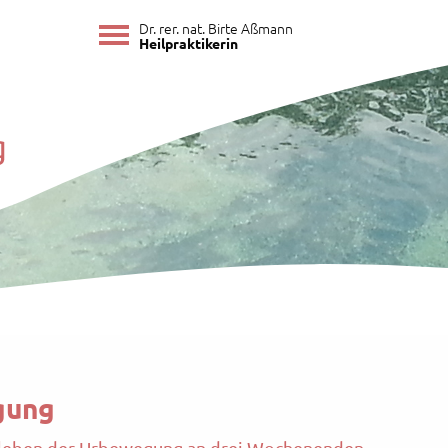
Dr. rer. nat. Birte Aßmann
Heilpraktikerin
gung
rleben der Urbewegung an drei Wochenenden